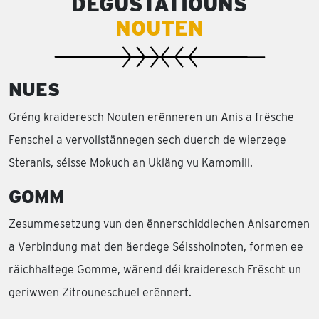
DEGUSTATIOUNS
NOUTEN
NUES
Gréng kraideresch Nouten erënneren un Anis a frësche
Fenschel a vervollstännegen sech duerch de wierzege
Steranis, séisse Mokuch an Ukläng vu Kamomill.
GOMM
Zesummesetzung vun den ënnerschiddlechen Anisaromen
a Verbindung mat den äerdege Séissholnoten, formen ee
räichhaltege Gomme, wärend déi kraideresch Frëscht un
geriwwen Zitrouneschuel erënnert.