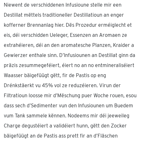
Niewent de verschiddenen Infusioune stelle mir een
Destillat mëttels traditioneller Destillatioun an enger
kofferner Brennanlag hier. Dës Prozedur erméiglecht et
eis, déi verschidden Ueleger, Essenzen an Aromaen ze
extrahéieren, déi an den aromatesche Planzen, Kraider a
Gewierzer enthale sinn. D’Infusiounen an Destillat ginn da
präzis zesummegeféiert, éiert no an no entmineraliséiert
Waasser bäigefüügt gëtt, fir de Pastis op eng
Drénkstäerkt vu 45% vol ze reduzéieren. Virun der
Filtratioun loosse mir d’Mëschung puer Woche rouen, esou
dass sech d’Sedimenter vun den Infusiounen um Buedem
vum Tank sammele kënnen. Nodeems mir déi jeeweileg
Charge degustéiert a validéiert hunn, gëtt den Zocker
bäigefüügt an de Pastis ass prett fir an d’Fläschen