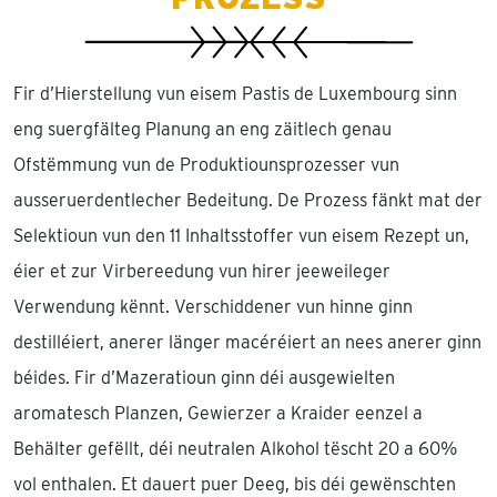
Fir d’Hierstellung vun eisem Pastis de Luxembourg sinn
eng suergfälteg Planung an eng zäitlech genau
Ofstëmmung vun de Produktiounsprozesser vun
ausseruerdentlecher Bedeitung. De Prozess fänkt mat der
Selektioun vun den 11 Inhaltsstoffer vun eisem Rezept un,
éier et zur Virbereedung vun hirer jeeweileger
Verwendung kënnt. Verschiddener vun hinne ginn
destilléiert, anerer länger macéréiert an nees anerer ginn
béides. Fir d’Mazeratioun ginn déi ausgewielten
aromatesch Planzen, Gewierzer a Kraider eenzel a
Behälter gefëllt, déi neutralen Alkohol tëscht 20 a 60%
vol enthalen. Et dauert puer Deeg, bis déi gewënschten