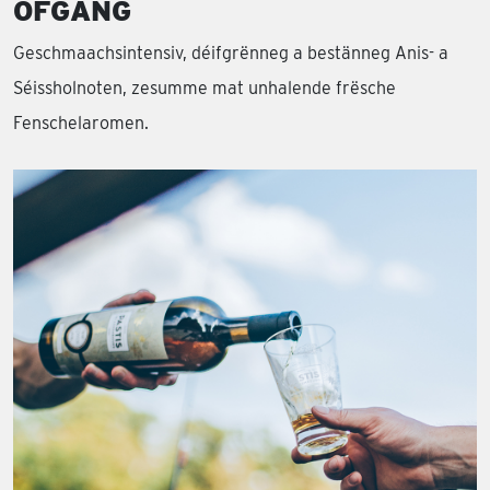
OFGANG
Geschmaachsintensiv, déifgrënneg a bestänneg Anis- a
Séissholnoten, zesumme mat unhalende frësche
Fenschelaromen.