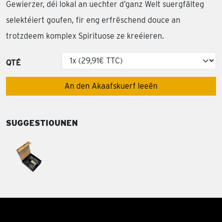
Gewierzer, déi lokal an uechter d’ganz Welt suergfälteg
selektéiert goufen, fir eng erfrëschend douce an
trotzdeem komplex Spirituose ze kreéieren.
QTÉ
An den Akaafskuerf leeën
SUGGESTIOUNEN