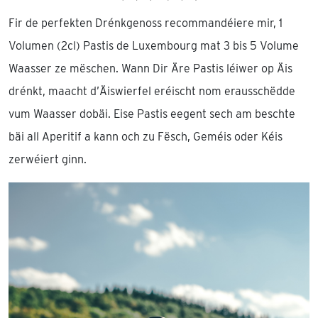
Fir de perfekten Drénkgenoss recommandéiere mir, 1
Volumen (2cl) Pastis de Luxembourg mat 3 bis 5 Volume
Waasser ze mëschen. Wann Dir Äre Pastis léiwer op Äis
drénkt, maacht d’Äiswierfel eréischt nom erausschëdde
vum Waasser dobäi. Eise Pastis eegent sech am beschte
bäi all Aperitif a kann och zu Fësch, Geméis oder Kéis
zerwéiert ginn.