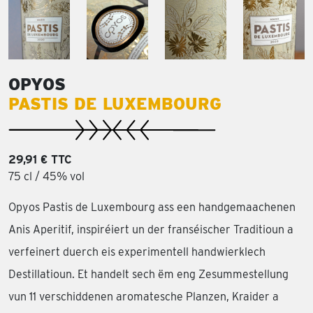
OPYOS
PASTIS DE LUXEMBOURG
29,91 € TTC
75 cl / 45% vol
Opyos Pastis de Luxembourg ass een handgemaachenen
Anis Aperitif, inspiréiert un der franséischer Traditioun a
verfeinert duerch eis experimentell handwierklech
Destillatioun. Et handelt sech ëm eng Zesummestellung
vun 11 verschiddenen aromatesche Planzen, Kraider a