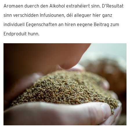
Aromaen duerch den Alkohol extrahéiert sinn. D’Resultat
sinn verschidden Infusiounen, déi alleguer hier ganz
individuell Eegenschaften an hiren eegene Beitrag zum
Endproduit hunn.