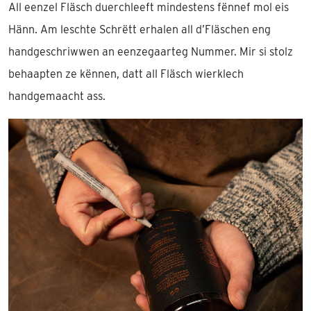
All eenzel Fläsch duerchleeft mindestens fënnef mol eis
Hänn. Am leschte Schrëtt erhalen all d’Fläschen eng
handgeschriwwen an eenzegaarteg Nummer. Mir si stolz
behaapten ze kënnen, datt all Fläsch wierklech
handgemaacht ass.