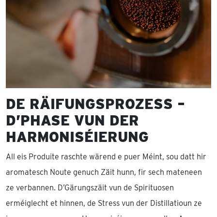
DE RÄIFUNGSPROZESS –
D’PHASE VUN DER
HARMONISÉIERUNG
All eis Produite raschte wärend e puer Méint, sou datt hir
aromatesch Noute genuch Zäit hunn, fir sech mateneen
ze verbannen. D’Gärungszäit vun de Spirituosen
erméiglecht et hinnen, de Stress vun der Distillatioun ze