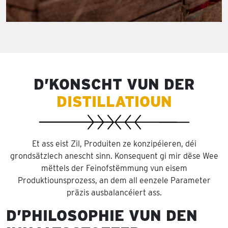
D’KONSCHT VUN DER
DISTILLATIOUN
Et ass eist Zil, Produiten ze konzipéieren, déi
grondsätzlech anescht sinn. Konsequent gi mir dëse Wee
mëttels der Feinofstëmmung vun eisem
Produktiounsprozess, an dem all eenzele Parameter
präzis ausbalancéiert ass.
D’PHILOSOPHIE VUN DEN