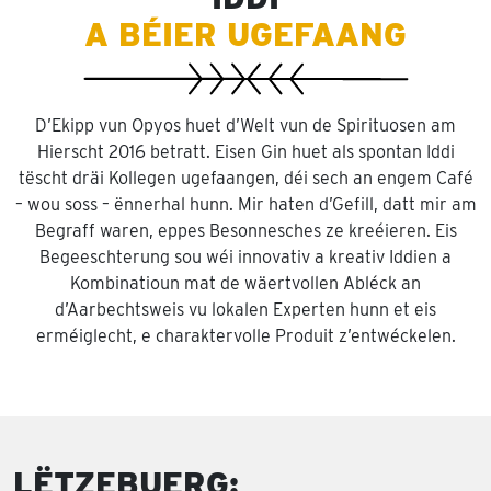
A BÉIER UGEFAANG
D’Ekipp vun Opyos huet d’Welt vun de Spirituosen am
Hierscht 2016 betratt. Eisen Gin huet als spontan Iddi
tëscht dräi Kollegen ugefaangen, déi sech an engem Café
– wou soss – ënnerhal hunn. Mir haten d’Gefill, datt mir am
Begraff waren, eppes Besonnesches ze kreéieren. Eis
Begeeschterung sou wéi innovativ a kreativ Iddien a
Kombinatioun mat de wäertvollen Abléck an
d’Aarbechtsweis vu lokalen Experten hunn et eis
erméiglecht, e charaktervolle Produit z’entwéckelen.
LËTZEBUERG: