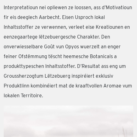
Interpretatioun nei opliewen ze loossen, ass d’Motivatioun
fir eis deeglech Aarbecht. Eisen Usproch lokal
Inhaltsstoffer ze verwennen, verleet eise Kreatiounen en
eenzegaartege lëtzebuergesche Charakter. Den
onverwiesselbare Goût vun Opyos wuerzelt an enger
feiner Ofstëmmung tëscht heemesche Botanicals a
produkttypeschen Inhaltsstoffer. D’Resultat ass eng um
Groussherzogtum Lëtzebuerg inspiréiert exklusiv
Produktlinn kombinéiert mat de kraaftvollen Aromae vum
lokalen Territoire.