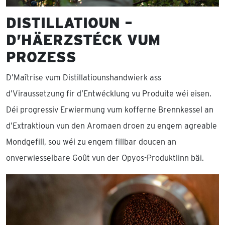
DISTILLATIOUN –
D’HÄERZSTÉCK VUM
PROZESS
D’Maîtrise vum Distillatiounshandwierk ass
d’Viraussetzung fir d’Entwécklung vu Produite wéi eisen.
Déi progressiv Erwiermung vum kofferne Brennkessel an
d’Extraktioun vun den Aromaen droen zu engem agreable
Mondgefill, sou wéi zu engem fillbar doucen an
onverwiesselbare Goût vun der Opyos-Produktlinn bäi.