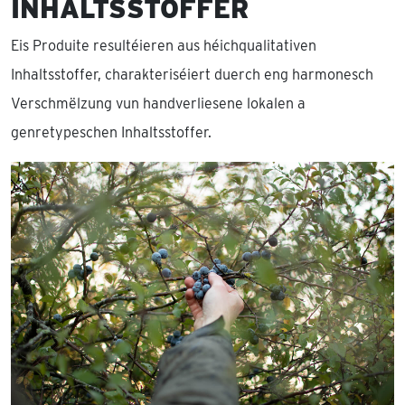
INHALTSSTOFFER
Eis Produite resultéieren aus héichqualitativen
Inhaltsstoffer, charakteriséiert duerch eng harmonesch
Verschmëlzung vun handverliesene lokalen a
genretypeschen Inhaltsstoffer.