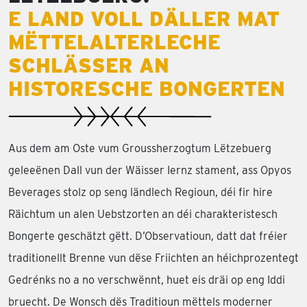
E LAND VOLL DÄLLER MAT
MËTTELALTERLECHE
SCHLÄSSER AN
HISTORESCHE BONGERTEN
Aus dem am Oste vum Groussherzogtum Lëtzebuerg
geleeënen Dall vun der Wäisser Iernz stament, ass Opyos
Beverages stolz op seng ländlech Regioun, déi fir hire
Räichtum un alen Uebstzorten an déi charakteristesch
Bongerte geschätzt gëtt. D’Observatioun, datt dat fréier
traditionellt Brenne vun dëse Friichten an héichprozentegt
Gedrénks no a no verschwënnt, huet eis dräi op eng Iddi
bruecht. De Wonsch dës Traditioun mëttels moderner