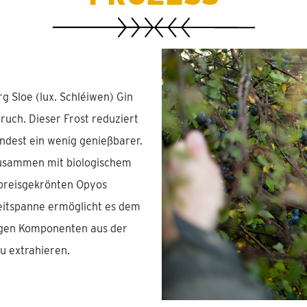
 Sloe (lux. Schléiwen) Gin
uch. Dieser Frost reduziert
indest ein wenig genießbarer.
usammen mit biologischem
preisgekrönten Opyos
eitspanne ermöglicht es dem
tigen Komponenten aus der
u extrahieren.