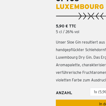
LUXEMBOURG M
5,90 € TTC
5 cl / 26% vol
Unser Sloe Gin resultiert a
handgepflückter Schlehdorn
Luxembourg Dry Gin. Das Erg
Aromapalette, charakterisie
verführerische Fruchtaromen
violetten Farbe zum Ausdru
ANZAHL
In 