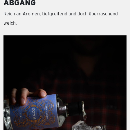
ABGANG
Reich an Aromen, tiefgreifend und doch überraschend
weich.